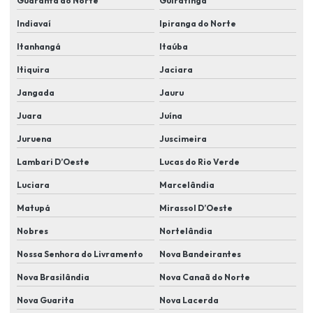
Guarantã do Norte
Guiratinga
Indiavaí
Ipiranga do Norte
Instalação de cameras de segurança residencial
Itanhangá
Itaúba
Instalação de câmeras de videomonitoramento
Itiquira
Jaciara
Instalação de câmeras wifi
Jangada
Jauru
Instalação de cftv
Juara
Juína
Instalação de controle de acesso
Juruena
Juscimeira
Instalação elétrica alarme residencial
Lambari D’Oeste
Lucas do Rio Verde
Instalação de eletroímã
Luciara
Marcelândia
Instalação e manutenção de cameras de segurança
Matupá
Mirassol D’Oeste
Instalação de proteção perimetral
Nobres
Nortelândia
Instalação de segurança eletrônica cftv
Nossa Senhora do Livramento
Nova Bandeirantes
Instalação de sensores de abertura de portas e janelas
Nova Brasilândia
Nova Canaã do Norte
Nova Guarita
Nova Lacerda
Instalação de sensores antiesmagamento em portões automáticos