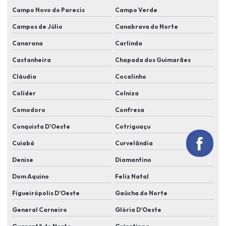
Instalação de alarme residencial
Campo Novo do Parecis
Campo Verde
Instalação de alarmes comerciais
Campos de Júlio
Canabrava do Norte
Canarana
Carlinda
Instalação de câmera de segurança em lucas do rio verde
Castanheira
Chapada dos Guimarães
Instalação de câmeras e alarmes
Cláudia
Cocalinho
Instalação de câmeras alarmes e cerca elétrica
Colíder
Colniza
Instalação de câmeras alarmes residenciais
Comodoro
Confresa
Instalação de câmeras de alta resolução
Conquista D’Oeste
Cotriguaçu
Instalação de câmeras cftv
Cuiabá
Curvelândia
Instalação de câmeras em condomínio
Denise
Diamantino
Instalação de câmeras em residência
Dom Aquino
Feliz Natal
Instalação de câmeras residencial
Figueirópolis D’Oeste
Gaúcha do Norte
Instalação de cameras de segurança
General Carneiro
Glória D’Oeste
Instalação de câmeras de segurança em condomínios