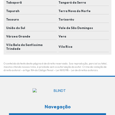
Tabaporã
Tangará da Serra
Monitoramento eletrônico em lucas do rio verde
Tapurah
Terra Nova do Norte
Monitoramento de eventos
Tesouro
Torixoréu
Monitoramento remoto
União do Sul
Vale de São Domingos
Plano de segurança para condomínio em lucas do rio Verde
Várzea Grande
Vera
Plano de segurança para condominio residencial
Vila Bela da Santíssima
Vila Rica
Trindade
Portaria remota
Portaria remota para condominios
O conteúdo do texto desta página é de direito reservado. Sua reprodução, parcial ou total,
mesmo citando nossos links, é proibida sem a autorização do autor. Crime de violação de
Portaria remota empresas
direito autoral – artigo 184 do Código Penal –
Lei 9610/98 - Lei de direitos autorais
.
Portaria remota em lucas do rio verde
Portaria remota residencial
Revenda de câmera
Navegação
Revenda de controle de acesso