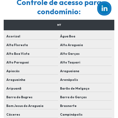
Controle de acesso para
Empresa de portaria remota
condomínio:
Empresa de segurança para condominios
MT
Empresa de segurança em lucas do rio verde
Acorizal
Água Boa
Empresa de sistema de segurança eletronica
Alta Floresta
Alto Araguaia
Empresas de instalação de sistema de segurança
Alto Boa Vista
Alto Garças
Empresas de manutenção de cameras de segurança
Alto Paraguai
Alto Taquari
Equipamentos de segurança para condomínios
Apiacás
Araguaiana
Fornecedor de cameras de segurança
Araguainha
Arenápolis
Implementação de sistemas de reconhecimento facial
Aripuanã
Barão de Melgaço
Instalação de alarme e cameras
Barra do Bugres
Barra do Garças
Instalação de alarme monitorado
Bom Jesus do Araguaia
Brasnorte
Instalação de alarme monitorado em lucas do rio verde
Cáceres
Campinápolis