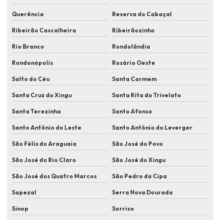
Instalação de sistemas de segurança para condomínios
Querência
Reserva do Cabaçal
Instalação de sistemas de segurança eletrônica
Ribeirão Cascalheira
Ribeirãozinho
Instalação de sistemas de videomonitoramento
Rio Branco
Rondolândia
Instalação de soluções de segurança para indústrias
Rondonópolis
Rosário Oeste
Instalação de tecnologias de segurança eletrônica
Salto do Céu
Santa Carmem
Instalação de videomonitoramento em lucas do rio verde
Santa Cruz do Xingu
Santa Rita do Trivelato
Instalador de sistema de segurança eletronica
Santa Terezinha
Santo Afonso
Itens de segurança eletrônica
Santo Antônio do Leste
Santo Antônio do Leverger
Kit de câmera de segurança em lucas do rio verde
São Félix do Araguaia
São José do Povo
São José do Rio Claro
São José do Xingu
Kit câmera de segurança residencial
São José dos Quatro Marcos
São Pedro da Cipa
Manutenção de câmera de segurança em lucas do rio verde
Sapezal
Serra Nova Dourada
Monitoramento eletrônico
Sinop
Sorriso
Monitoramento eletrônico de alarme