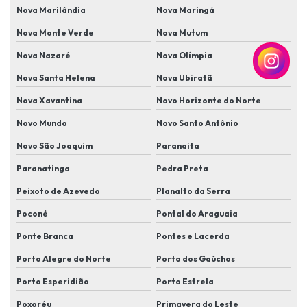
Nova Marilândia
Nova Maringá
Instalação de sensores de movimento
Nova Monte Verde
Nova Mutum
Instalação de sensores de presença e iluminação automatizada
Nova Nazaré
Nova Olímpia
Instalação de sistema de alarme
Nova Santa Helena
Nova Ubiratã
Instalação de sistema de cameras de segurança
Nova Xavantina
Novo Horizonte do Norte
Instalação de sistema de monitoramento
Novo Mundo
Novo Santo Antônio
Instalação de sistema de segurança com câmera e alarme
Novo São Joaquim
Paranaita
Instalação de sistema de segurança residencial
Paranatinga
Pedra Preta
Instalação de sistema de segurança residencial completo
Peixoto de Azevedo
Planalto da Serra
Instalação de sistema de vigilância para casa
Poconé
Pontal do Araguaia
Instalação de sistemas de controle de acesso biométrico
Ponte Branca
Pontes e Lacerda
Porto Alegre do Norte
Porto dos Gaúchos
Instalação de sistemas de proteção perimetral
Porto Esperidião
Porto Estrela
Instalação de sistemas de segurança
Poxoréu
Primavera do Leste