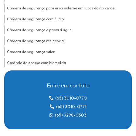
Câmera de segurança para área externa em lucas do rio verde
Câmera de segurança com áudio
Câmera de segurança à prova d água
Câmera de segurança residencial
Camera de segurança valor
Controle de acesso com biometria
Controle de acesso biométrico
Entre em contato
Controle de acesso biométrico para condomínios
Controle de acesso biométrico em lucas do rio verde
(65) 3010-0770
(65) 3010-0771
Controle de acesso para condomínio
(65) 9298-0503
Controle de acesso para condomínio em lucas do rio verde
Controle de acesso para condomínio com reconhecimento facial