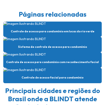
Controle de acesso em condomínios residenciais
Controle de acesso facial
Páginas relacionadas
Controle de acesso facial para condomínio
Controle de acesso facial em lucas do rio verde
Controle de acesso para condomínio em lucas do rio verde
Controle de acesso portaria empresa
Controle de acesso com reconhecimento facial
Sistema de controle de acesso para condomínio
Controle de acesso remoto
Controle de acesso residencial
Controle de acesso para condomínio com reconhecimento facial
Controle de acesso de segurança
Controle de acesso facial para condomínio
Controle de acesso segurança patrimonial
Controle de acesso de veículos para condomínios
Principais cidades e regiões do
Empresa instalação de cameras de segurança
Brasil onde a BLINDT atende
Empresa para instalar camera de segurança