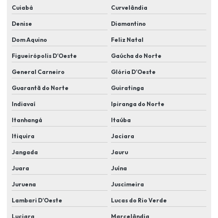
Cuiabá
Curvelândia
Instalação de câmeras em condomínio
Denise
Diamantino
Instalação de câmeras em residência
Dom Aquino
Feliz Natal
Instalação de câmeras residencial
Figueirópolis D’Oeste
Gaúcha do Norte
Instalação de cameras de segurança
General Carneiro
Glória D’Oeste
Instalação de câmeras de segurança em condomínios
Guarantã do Norte
Guiratinga
Indiavaí
Ipiranga do Norte
Instalação de cameras de segurança residencial
Itanhangá
Itaúba
Instalação de câmeras de videomonitoramento
Itiquira
Jaciara
Instalação de câmeras wifi
Jangada
Jauru
Instalação de cftv
Juara
Juína
Instalação de controle de acesso
Juruena
Juscimeira
Instalação elétrica alarme residencial
Lambari D’Oeste
Lucas do Rio Verde
Instalação de eletroímã
Luciara
Marcelândia