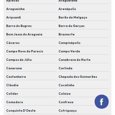
Apiacás
Araguaiana
Fornecedor de cameras de segurança
Araguainha
Arenápolis
Implementação de sistemas de reconhecimento facial
Aripuanã
Barão de Melgaço
Instalação de alarme e cameras
Barra do Bugres
Barra do Garças
Instalação de alarme monitorado
Bom Jesus do Araguaia
Brasnorte
Instalação de alarme monitorado em lucas do rio verde
Cáceres
Campinápolis
Instalação de alarme residencial
Campo Novo do Parecis
Campo Verde
Instalação de alarmes comerciais
Campos de Júlio
Canabrava do Norte
Canarana
Carlinda
Instalação de câmera de segurança em lucas do rio verde
Castanheira
Chapada dos Guimarães
Instalação de câmeras e alarmes
Cláudia
Cocalinho
Instalação de câmeras alarmes e cerca elétrica
Colíder
Colniza
Instalação de câmeras alarmes residenciais
Comodoro
Confresa
Instalação de câmeras de alta resolução
Conquista D’Oeste
Cotriguaçu
Instalação de câmeras cftv