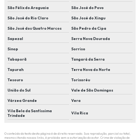
Kit de câmera de segurança em lucas do rio verde
São Félix do Araguaia
São José do Povo
São José do Rio Claro
São José do Xingu
Kit câmera de segurança residencial
São José dos Quatro Marcos
São Pedro da Cipa
Manutenção de câmera de segurança em lucas do rio verde
Sapezal
Serra Nova Dourada
Monitoramento eletrônico
Sinop
Sorriso
Monitoramento eletrônico de alarme
Tabaporã
Tangará da Serra
Monitoramento eletrônico em lucas do rio verde
Tapurah
Terra Nova do Norte
Monitoramento de eventos
Tesouro
Torixoréu
Monitoramento remoto
União do Sul
Vale de São Domingos
Plano de segurança para condomínio em lucas do rio Verde
Várzea Grande
Vera
Plano de segurança para condominio residencial
Vila Bela da Santíssima
Vila Rica
Trindade
Portaria remota
Portaria remota para condominios
O conteúdo do texto desta página é de direito reservado. Sua reprodução, parcial ou total,
mesmo citando nossos links, é proibida sem a autorização do autor. Crime de violação de