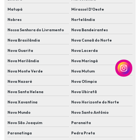
Instalação e manutenção de cameras de segurança
Matupá
Mirassol D’Oeste
Instalação de proteção perimetral
Nobres
Nortelândia
Instalação de segurança eletrônica cftv
Nossa Senhora do Livramento
Nova Bandeirantes
Instalação de sensores de abertura de portas e janelas
Nova Brasilândia
Nova Canaã do Norte
Nova Guarita
Nova Lacerda
Instalação de sensores antiesmagamento em portões automáticos
Nova Marilândia
Nova Maringá
Instalação de sensores de movimento
Nova Monte Verde
Nova Mutum
Instalação de sensores de presença e iluminação automatizada
Nova Nazaré
Nova Olímpia
Instalação de sistema de alarme
Nova Santa Helena
Nova Ubiratã
Instalação de sistema de cameras de segurança
Nova Xavantina
Novo Horizonte do Norte
Instalação de sistema de monitoramento
Novo Mundo
Novo Santo Antônio
Instalação de sistema de segurança com câmera e alarme
Novo São Joaquim
Paranaita
Instalação de sistema de segurança residencial
Paranatinga
Pedra Preta