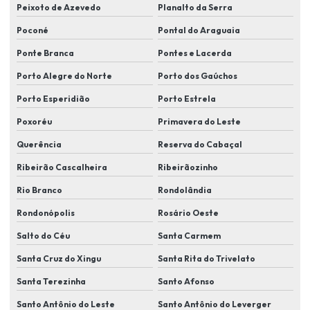
Instalação de sistema de segurança residencial completo
Peixoto de Azevedo
Planalto da Serra
Instalação de sistema de vigilância para casa
Poconé
Pontal do Araguaia
Instalação de sistemas de controle de acesso biométrico
Ponte Branca
Pontes e Lacerda
Porto Alegre do Norte
Porto dos Gaúchos
Instalação de sistemas de proteção perimetral
Porto Esperidião
Porto Estrela
Instalação de sistemas de segurança
Poxoréu
Primavera do Leste
Instalação de sistemas de segurança para condomínios
Querência
Reserva do Cabaçal
Instalação de sistemas de segurança eletrônica
Ribeirão Cascalheira
Ribeirãozinho
Instalação de sistemas de videomonitoramento
Rio Branco
Rondolândia
Instalação de soluções de segurança para indústrias
Rondonópolis
Rosário Oeste
Instalação de tecnologias de segurança eletrônica
Salto do Céu
Santa Carmem
Instalação de videomonitoramento em lucas do rio verde
Santa Cruz do Xingu
Santa Rita do Trivelato
Instalador de sistema de segurança eletronica
Santa Terezinha
Santo Afonso
Itens de segurança eletrônica
Santo Antônio do Leste
Santo Antônio do Leverger