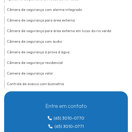
Câmera de segurança com alarme integrado
Câmera de segurança para área externa
Câmera de segurança para área externa em lucas do rio verde
Câmera de segurança com áudio
Câmera de segurança à prova d água
Câmera de segurança residencial
Camera de segurança valor
Controle de acesso com biometria
Controle de acesso biométrico
Entre em contato
Controle de acesso biométrico para condomínios
Controle de acesso biométrico em lucas do rio verde
(65) 3010-0770
(65) 3010-0771
Controle de acesso para condomínio