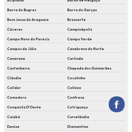
Aripuanã
Barão de Melgaço
Instalação de alarme monitorado
Barra do Bugres
Barra do Garças
Instalação de alarme monitorado em lucas do rio verde
Bom Jesus do Araguaia
Brasnorte
Instalação de alarme residencial
Cáceres
Campinápolis
Instalação de alarmes comerciais
Campo Novo do Parecis
Campo Verde
Instalação de câmera de segurança em lucas do rio verde
Campos de Júlio
Canabrava do Norte
Canarana
Carlinda
Instalação de câmeras e alarmes
Castanheira
Chapada dos Guimarães
Instalação de câmeras alarmes e cerca elétrica
Cláudia
Cocalinho
Instalação de câmeras alarmes residenciais
Colíder
Colniza
Instalação de câmeras de alta resolução
Comodoro
Confresa
Instalação de câmeras cftv
Conquista D’Oeste
Cotriguaçu
Instalação de câmeras em condomínio
Cuiabá
Curvelândia
Instalação de câmeras em residência
Denise
Diamantino