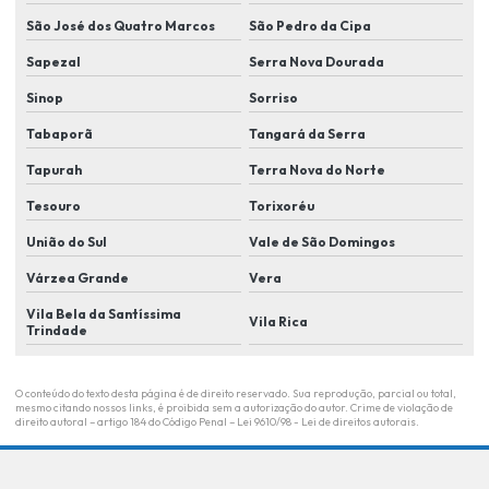
São José dos Quatro Marcos
São Pedro da Cipa
Monitoramento eletrônico
Sapezal
Serra Nova Dourada
Monitoramento eletrônico de alarme
Sinop
Sorriso
Monitoramento eletrônico em lucas do rio verde
Tabaporã
Tangará da Serra
Monitoramento de eventos
Tapurah
Terra Nova do Norte
Monitoramento remoto
Tesouro
Torixoréu
Plano de segurança para condomínio em lucas do rio Verde
União do Sul
Vale de São Domingos
Plano de segurança para condominio residencial
Várzea Grande
Vera
Portaria remota
Vila Bela da Santíssima
Vila Rica
Trindade
Portaria remota para condominios
Portaria remota empresas
O conteúdo do texto desta página é de direito reservado. Sua reprodução, parcial ou total,
mesmo citando nossos links, é proibida sem a autorização do autor. Crime de violação de
direito autoral – artigo 184 do Código Penal –
Lei 9610/98 - Lei de direitos autorais
.
Portaria remota em lucas do rio verde
Portaria remota residencial