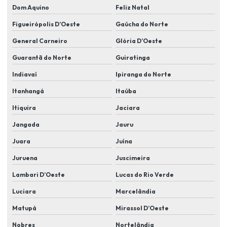
Instalação de câmeras residencial
Dom Aquino
Feliz Natal
Instalação de cameras de segurança
Figueirópolis D’Oeste
Gaúcha do Norte
Instalação de câmeras de segurança em condomínios
General Carneiro
Glória D’Oeste
Instalação de cameras de segurança residencial
Guarantã do Norte
Guiratinga
Indiavaí
Ipiranga do Norte
Instalação de câmeras de videomonitoramento
Itanhangá
Itaúba
Instalação de câmeras wifi
Itiquira
Jaciara
Instalação de cftv
Jangada
Jauru
Instalação de controle de acesso
Juara
Juína
Instalação elétrica alarme residencial
Juruena
Juscimeira
Instalação de eletroímã
Lambari D’Oeste
Lucas do Rio Verde
Instalação e manutenção de cameras de segurança
Luciara
Marcelândia
Instalação de proteção perimetral
Matupá
Mirassol D’Oeste
Instalação de segurança eletrônica cftv
Nobres
Nortelândia