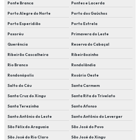
Instalação de sistemas de proteção perimetral
Ponte Branca
Pontes e Lacerda
Porto Alegre do Norte
Porto dos Gaúchos
Instalação de sistemas de segurança
Porto Esperidião
Porto Estrela
Instalação de sistemas de segurança para condomínios
Poxoréu
Primavera do Leste
Instalação de sistemas de segurança eletrônica
Querência
Reserva do Cabaçal
Instalação de sistemas de videomonitoramento
Ribeirão Cascalheira
Ribeirãozinho
Instalação de soluções de segurança para indústrias
Rio Branco
Rondolândia
Instalação de tecnologias de segurança eletrônica
Rondonópolis
Rosário Oeste
Instalação de videomonitoramento em lucas do rio verde
Salto do Céu
Santa Carmem
Instalador de sistema de segurança eletronica
Santa Cruz do Xingu
Santa Rita do Trivelato
Itens de segurança eletrônica
Santa Terezinha
Santo Afonso
Kit de câmera de segurança em lucas do rio verde
Santo Antônio do Leste
Santo Antônio do Leverger
Kit câmera de segurança residencial
São Félix do Araguaia
São José do Povo
São José do Rio Claro
São José do Xingu
Manutenção de câmera de segurança em lucas do rio verde