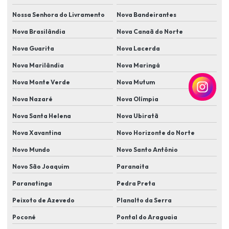
Instalação de sensores de abertura de portas e janelas
Nossa Senhora do Livramento
Nova Bandeirantes
Instalação de sensores antiesmagamento em portões automáticos
Nova Brasilândia
Nova Canaã do Norte
Nova Guarita
Nova Lacerda
Instalação de sensores de movimento
Nova Marilândia
Nova Maringá
Instalação de sensores de presença e iluminação automatizada
Nova Monte Verde
Nova Mutum
Instalação de sistema de alarme
Nova Nazaré
Nova Olímpia
Instalação de sistema de cameras de segurança
Nova Santa Helena
Nova Ubiratã
Instalação de sistema de monitoramento
Nova Xavantina
Novo Horizonte do Norte
Instalação de sistema de segurança com câmera e alarme
Novo Mundo
Novo Santo Antônio
Instalação de sistema de segurança residencial
Novo São Joaquim
Paranaita
Instalação de sistema de segurança residencial completo
Paranatinga
Pedra Preta
Instalação de sistema de vigilância para casa
Peixoto de Azevedo
Planalto da Serra
Instalação de sistemas de controle de acesso biométrico
Poconé
Pontal do Araguaia