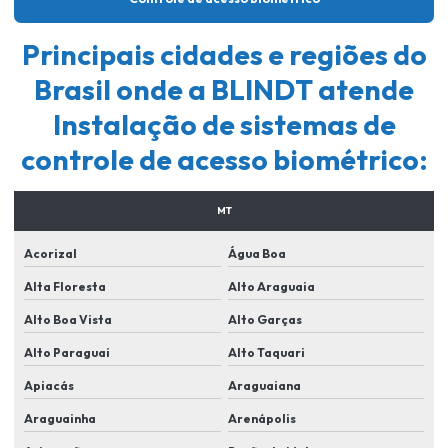
Controle de acesso segurança patrimonial
Controle de acesso de veículos para condomínios
Principais cidades e regiões do
Empresa instalação de cameras de segurança
Brasil onde a BLINDT atende
Empresa para instalar camera de segurança
Instalação de sistemas de
Empresa de portaria remota
controle de acesso biométrico:
Empresa de segurança para condominios
MT
Empresa de segurança em lucas do rio verde
Acorizal
Água Boa
Empresa de sistema de segurança eletronica
Alta Floresta
Alto Araguaia
Empresas de instalação de sistema de segurança
Alto Boa Vista
Alto Garças
Empresas de manutenção de cameras de segurança
Alto Paraguai
Alto Taquari
Equipamentos de segurança para condomínios
Apiacás
Araguaiana
Fornecedor de cameras de segurança
Araguainha
Arenápolis
Implementação de sistemas de reconhecimento facial