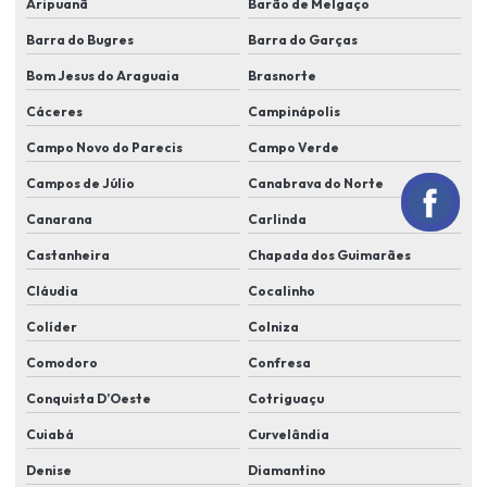
Aripuanã
Barão de Melgaço
Instalação de alarme e cameras
Barra do Bugres
Barra do Garças
Instalação de alarme monitorado
Bom Jesus do Araguaia
Brasnorte
Instalação de alarme monitorado em lucas do rio verde
Cáceres
Campinápolis
Instalação de alarme residencial
Campo Novo do Parecis
Campo Verde
Instalação de alarmes comerciais
Campos de Júlio
Canabrava do Norte
Canarana
Carlinda
Instalação de câmera de segurança em lucas do rio verde
Castanheira
Chapada dos Guimarães
Instalação de câmeras e alarmes
Cláudia
Cocalinho
Instalação de câmeras alarmes e cerca elétrica
Colíder
Colniza
Instalação de câmeras alarmes residenciais
Comodoro
Confresa
Instalação de câmeras de alta resolução
Conquista D’Oeste
Cotriguaçu
Instalação de câmeras cftv
Cuiabá
Curvelândia
Instalação de câmeras em condomínio
Denise
Diamantino