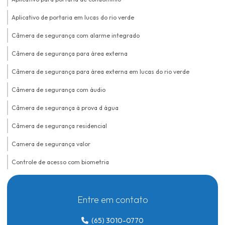
Aplicativo de portaria em lucas do rio verde
Câmera de segurança com alarme integrado
Câmera de segurança para área externa
Câmera de segurança para área externa em lucas do rio verde
Câmera de segurança com áudio
Câmera de segurança à prova d água
Câmera de segurança residencial
Camera de segurança valor
Controle de acesso com biometria
Controle de acesso biométrico
Entre em contato
Controle de acesso biométrico para condomínios
Controle de acesso biométrico em lucas do rio verde
(65) 3010-0770