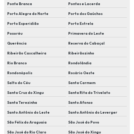
Instalação de sistemas de controle de acesso biométrico
Ponte Branca
Pontes e Lacerda
Porto Alegre do Norte
Porto dos Gaúchos
Instalação de sistemas de proteção perimetral
Porto Esperidião
Porto Estrela
Instalação de sistemas de segurança
Poxoréu
Primavera do Leste
Instalação de sistemas de segurança para condomínios
Querência
Reserva do Cabaçal
Instalação de sistemas de segurança eletrônica
Ribeirão Cascalheira
Ribeirãozinho
Instalação de sistemas de videomonitoramento
Rio Branco
Rondolândia
Instalação de soluções de segurança para indústrias
Rondonópolis
Rosário Oeste
Instalação de tecnologias de segurança eletrônica
Salto do Céu
Santa Carmem
Instalação de videomonitoramento em lucas do rio verde
Santa Cruz do Xingu
Santa Rita do Trivelato
Instalador de sistema de segurança eletronica
Santa Terezinha
Santo Afonso
Itens de segurança eletrônica
Santo Antônio do Leste
Santo Antônio do Leverger
Kit de câmera de segurança em lucas do rio verde
São Félix do Araguaia
São José do Povo
São José do Rio Claro
São José do Xingu
Kit câmera de segurança residencial