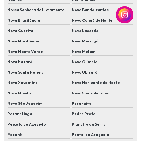
Instalação de segurança eletrônica cftv
Nossa Senhora do Livramento
Nova Bandeirantes
Instalação de sensores de abertura de portas e janelas
Nova Brasilândia
Nova Canaã do Norte
Nova Guarita
Nova Lacerda
Instalação de sensores antiesmagamento em portões automáticos
Nova Marilândia
Nova Maringá
Instalação de sensores de movimento
Nova Monte Verde
Nova Mutum
Instalação de sensores de presença e iluminação automatizada
Nova Nazaré
Nova Olímpia
Instalação de sistema de alarme
Nova Santa Helena
Nova Ubiratã
Instalação de sistema de cameras de segurança
Nova Xavantina
Novo Horizonte do Norte
Instalação de sistema de monitoramento
Novo Mundo
Novo Santo Antônio
Instalação de sistema de segurança com câmera e alarme
Novo São Joaquim
Paranaita
Instalação de sistema de segurança residencial
Paranatinga
Pedra Preta
Instalação de sistema de segurança residencial completo
Peixoto de Azevedo
Planalto da Serra
Instalação de sistema de vigilância para casa
Poconé
Pontal do Araguaia