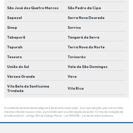
São José dos Quatro Marcos
São Pedro da Cipa
Manutenção de câmera de segurança em lucas do rio verde
Sapezal
Serra Nova Dourada
Monitoramento eletrônico
Sinop
Sorriso
Monitoramento eletrônico de alarme
Tabaporã
Tangará da Serra
Monitoramento eletrônico em lucas do rio verde
Tapurah
Terra Nova do Norte
Monitoramento de eventos
Tesouro
Torixoréu
Monitoramento remoto
União do Sul
Vale de São Domingos
Plano de segurança para condomínio em lucas do rio Verde
Várzea Grande
Vera
Plano de segurança para condominio residencial
Vila Bela da Santíssima
Vila Rica
Trindade
Portaria remota
Portaria remota para condominios
O conteúdo do texto desta página é de direito reservado. Sua reprodução, parcial ou total,
mesmo citando nossos links, é proibida sem a autorização do autor. Crime de violação de
Portaria remota empresas
direito autoral – artigo 184 do Código Penal –
Lei 9610/98 - Lei de direitos autorais
.
Portaria remota em lucas do rio verde