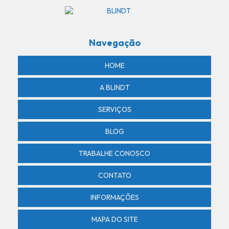
Portaria remota residencial
Revenda de câmera
Navegação
Revenda de controle de acesso
Revenda de controle de acesso por biometria
HOME
Revenda de controle de acesso por reconhecimento facial
A BLINDT
Revenda de sensor de presença
SERVIÇOS
Segurança armada
BLOG
Segurança condominios residenciais
TRABALHE CONOSCO
Segurança patrimonial em lucas do rio verde
Segurança privada
CONTATO
Segurança privada armada
INFORMAÇÕES
Segurança privada em lucas do rio verde
MAPA DO SITE
Sensor de presença com alarme