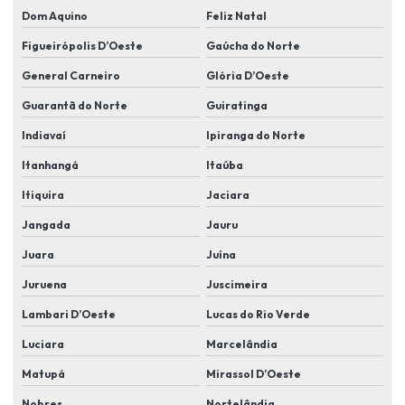
Instalação de câmeras em residência
Dom Aquino
Feliz Natal
Instalação de câmeras residencial
Figueirópolis D’Oeste
Gaúcha do Norte
Instalação de cameras de segurança
General Carneiro
Glória D’Oeste
Instalação de câmeras de segurança em condomínios
Guarantã do Norte
Guiratinga
Indiavaí
Ipiranga do Norte
Instalação de cameras de segurança residencial
Itanhangá
Itaúba
Instalação de câmeras de videomonitoramento
Itiquira
Jaciara
Instalação de câmeras wifi
Jangada
Jauru
Instalação de cftv
Juara
Juína
Instalação de controle de acesso
Juruena
Juscimeira
Instalação elétrica alarme residencial
Lambari D’Oeste
Lucas do Rio Verde
Instalação de eletroímã
Luciara
Marcelândia
Instalação e manutenção de cameras de segurança
Matupá
Mirassol D’Oeste
Instalação de proteção perimetral
Nobres
Nortelândia