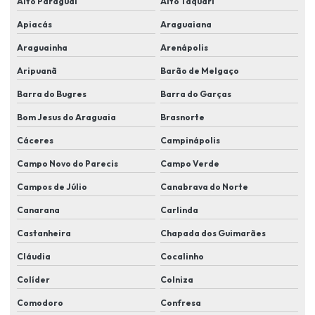
Alto Paraguai
Alto Taquari
Empresas de manutenção de cameras de segurança
Apiacás
Araguaiana
Equipamentos de segurança para condomínios
Araguainha
Arenápolis
Fornecedor de cameras de segurança
Aripuanã
Barão de Melgaço
Implementação de sistemas de reconhecimento facial
Barra do Bugres
Barra do Garças
Instalação de alarme e cameras
Bom Jesus do Araguaia
Brasnorte
Instalação de alarme monitorado
Cáceres
Campinápolis
Instalação de alarme monitorado em lucas do rio verde
Campo Novo do Parecis
Campo Verde
Instalação de alarme residencial
Campos de Júlio
Canabrava do Norte
Instalação de alarmes comerciais
Canarana
Carlinda
Castanheira
Chapada dos Guimarães
Instalação de câmera de segurança em lucas do rio verde
Cláudia
Cocalinho
Instalação de câmeras e alarmes
Colíder
Colniza
Instalação de câmeras alarmes e cerca elétrica
Comodoro
Confresa
Instalação de câmeras alarmes residenciais