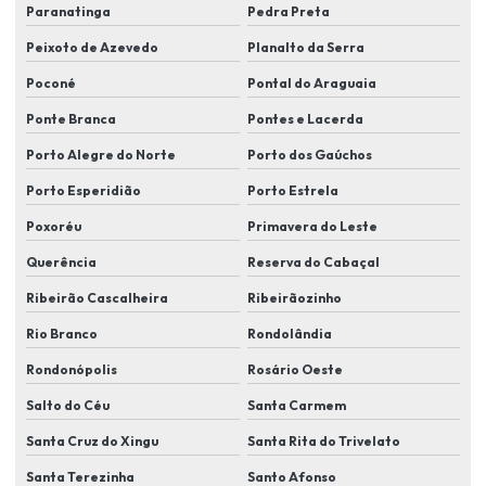
Paranatinga
Pedra Preta
Instalação de sistema de segurança residencial
Peixoto de Azevedo
Planalto da Serra
Instalação de sistema de segurança residencial completo
Poconé
Pontal do Araguaia
Instalação de sistema de vigilância para casa
Ponte Branca
Pontes e Lacerda
Instalação de sistemas de controle de acesso biométrico
Porto Alegre do Norte
Porto dos Gaúchos
Porto Esperidião
Porto Estrela
Instalação de sistemas de proteção perimetral
Poxoréu
Primavera do Leste
Instalação de sistemas de segurança
Querência
Reserva do Cabaçal
Instalação de sistemas de segurança para condomínios
Ribeirão Cascalheira
Ribeirãozinho
Instalação de sistemas de segurança eletrônica
Rio Branco
Rondolândia
Instalação de sistemas de videomonitoramento
Rondonópolis
Rosário Oeste
Instalação de soluções de segurança para indústrias
Salto do Céu
Santa Carmem
Instalação de tecnologias de segurança eletrônica
Santa Cruz do Xingu
Santa Rita do Trivelato
Instalação de videomonitoramento em lucas do rio verde
Santa Terezinha
Santo Afonso