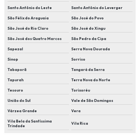
Instalador de sistema de segurança eletronica
Santo Antônio do Leste
Santo Antônio do Leverger
Itens de segurança eletrônica
São Félix do Araguaia
São José do Povo
Kit de câmera de segurança em lucas do rio verde
São José do Rio Claro
São José do Xingu
São José dos Quatro Marcos
São Pedro da Cipa
Kit câmera de segurança residencial
Sapezal
Serra Nova Dourada
Manutenção de câmera de segurança em lucas do rio verde
Sinop
Sorriso
Monitoramento eletrônico
Tabaporã
Tangará da Serra
Monitoramento eletrônico de alarme
Tapurah
Terra Nova do Norte
Monitoramento eletrônico em lucas do rio verde
Tesouro
Torixoréu
Monitoramento de eventos
União do Sul
Vale de São Domingos
Monitoramento remoto
Várzea Grande
Vera
Plano de segurança para condomínio em lucas do rio Verde
Vila Bela da Santíssima
Vila Rica
Trindade
Plano de segurança para condominio residencial