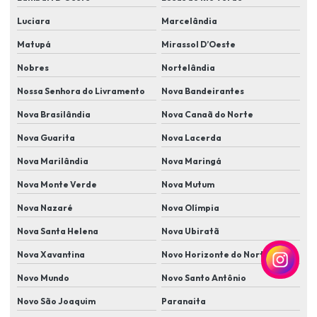
Instalação elétrica alarme residencial
Luciara
Marcelândia
Instalação de eletroímã
Matupá
Mirassol D’Oeste
Instalação e manutenção de cameras de segurança
Nobres
Nortelândia
Instalação de proteção perimetral
Nossa Senhora do Livramento
Nova Bandeirantes
Instalação de segurança eletrônica cftv
Nova Brasilândia
Nova Canaã do Norte
Instalação de sensores de abertura de portas e janelas
Nova Guarita
Nova Lacerda
Nova Marilândia
Nova Maringá
Instalação de sensores antiesmagamento em portões automáticos
Nova Monte Verde
Nova Mutum
Instalação de sensores de movimento
Nova Nazaré
Nova Olímpia
Instalação de sensores de presença e iluminação automatizada
Nova Santa Helena
Nova Ubiratã
Instalação de sistema de alarme
Nova Xavantina
Novo Horizonte do Norte
Instalação de sistema de cameras de segurança
Novo Mundo
Novo Santo Antônio
Instalação de sistema de monitoramento
Novo São Joaquim
Paranaita
Instalação de sistema de segurança com câmera e alarme