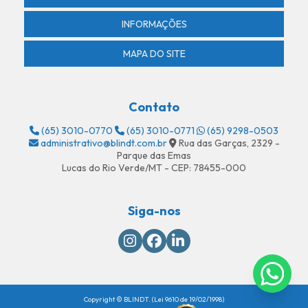
Segurança privada
INFORMAÇÕES
Segurança privada armada
MAPA DO SITE
Segurança privada em lucas do rio verde
Sensor de presença com alarme
Contato
Sensor de presença com alarme em lucas do rio verde
(65) 3010-0770
(65) 3010-0771
(65) 9298-0503
Sensor de presença area externa
administrativo@blindt.com.br
Rua das Garças, 2329 -
Parque das Emas
Sensor de presença para área externa em lucas do rio verde
Lucas do Rio Verde/MT - CEP: 78455-000
Sensor de presença residencial
Siga-nos
Sensor de presença à venda
Serviço de portaria remota
Serviço de ronda
Serviço de ronda armada em lucas do rio verde
Copyright © BLINDT. (Lei 9610 de 19/02/1998)