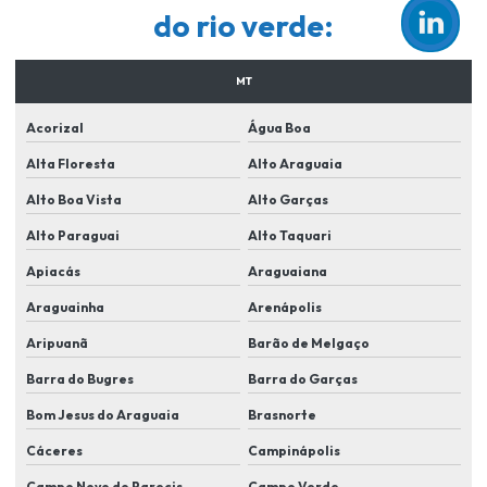
Empresa de segurança para condominios
do rio verde:
Empresa de segurança em lucas do rio verde
MT
Empresa de sistema de segurança eletronica
Acorizal
Água Boa
Empresas de instalação de sistema de segurança
Alta Floresta
Alto Araguaia
Empresas de manutenção de cameras de segurança
Alto Boa Vista
Alto Garças
Equipamentos de segurança para condomínios
Alto Paraguai
Alto Taquari
Fornecedor de cameras de segurança
Apiacás
Araguaiana
Implementação de sistemas de reconhecimento facial
Araguainha
Arenápolis
Instalação de alarme e cameras
Aripuanã
Barão de Melgaço
Instalação de alarme monitorado
Barra do Bugres
Barra do Garças
Instalação de alarme monitorado em lucas do rio verde
Bom Jesus do Araguaia
Brasnorte
Instalação de alarme residencial
Cáceres
Campinápolis
Instalação de alarmes comerciais
Campo Novo do Parecis
Campo Verde