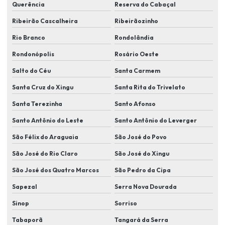
Querência
Reserva do Cabaçal
Instalação de sistemas de videomonitoramento
Ribeirão Cascalheira
Ribeirãozinho
Instalação de soluções de segurança para indústrias
Rio Branco
Rondolândia
Instalação de tecnologias de segurança eletrônica
Rondonópolis
Rosário Oeste
Instalação de videomonitoramento em lucas do rio verde
Salto do Céu
Santa Carmem
Instalador de sistema de segurança eletronica
Santa Cruz do Xingu
Santa Rita do Trivelato
Itens de segurança eletrônica
Santa Terezinha
Santo Afonso
Kit de câmera de segurança em lucas do rio verde
Santo Antônio do Leste
Santo Antônio do Leverger
Kit câmera de segurança residencial
São Félix do Araguaia
São José do Povo
São José do Rio Claro
São José do Xingu
Manutenção de câmera de segurança em lucas do rio verde
São José dos Quatro Marcos
São Pedro da Cipa
Monitoramento eletrônico
Sapezal
Serra Nova Dourada
Monitoramento eletrônico de alarme
Sinop
Sorriso
Monitoramento eletrônico em lucas do rio verde
Tabaporã
Tangará da Serra