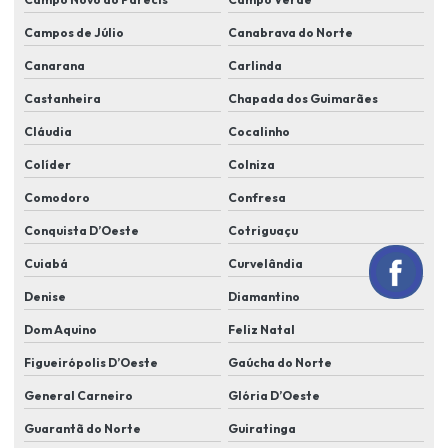
Instalação de câmera de segurança em lucas do rio verde
Campos de Júlio
Canabrava do Norte
Canarana
Carlinda
Instalação de câmeras e alarmes
Castanheira
Chapada dos Guimarães
Instalação de câmeras alarmes e cerca elétrica
Cláudia
Cocalinho
Instalação de câmeras alarmes residenciais
Colíder
Colniza
Instalação de câmeras de alta resolução
Comodoro
Confresa
Instalação de câmeras cftv
Conquista D’Oeste
Cotriguaçu
Instalação de câmeras em condomínio
Cuiabá
Curvelândia
Instalação de câmeras em residência
Denise
Diamantino
Instalação de câmeras residencial
Dom Aquino
Feliz Natal
Instalação de cameras de segurança
Figueirópolis D’Oeste
Gaúcha do Norte
Instalação de câmeras de segurança em condomínios
General Carneiro
Glória D’Oeste
Instalação de cameras de segurança residencial
Guarantã do Norte
Guiratinga