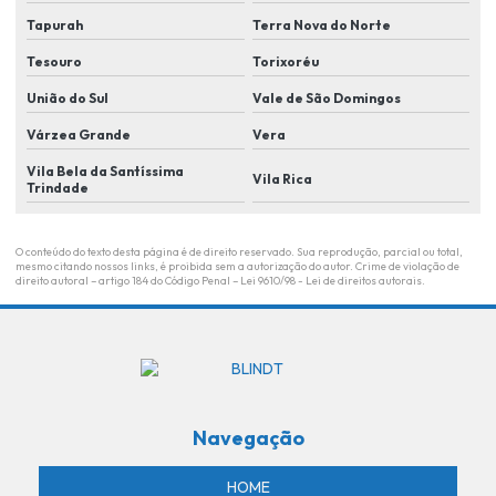
Monitoramento de eventos
Tapurah
Terra Nova do Norte
Monitoramento remoto
Tesouro
Torixoréu
Plano de segurança para condomínio em lucas do rio Verde
União do Sul
Vale de São Domingos
Plano de segurança para condominio residencial
Várzea Grande
Vera
Portaria remota
Vila Bela da Santíssima
Vila Rica
Trindade
Portaria remota para condominios
Portaria remota empresas
O conteúdo do texto desta página é de direito reservado. Sua reprodução, parcial ou total,
mesmo citando nossos links, é proibida sem a autorização do autor. Crime de violação de
direito autoral – artigo 184 do Código Penal –
Lei 9610/98 - Lei de direitos autorais
.
Portaria remota em lucas do rio verde
Portaria remota residencial
Revenda de câmera
Revenda de controle de acesso
Navegação
Revenda de controle de acesso por biometria
Revenda de controle de acesso por reconhecimento facial
HOME