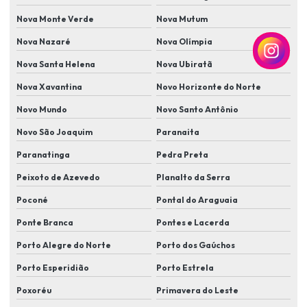
Nova Monte Verde
Nova Mutum
Instalação de sistema de alarme
Nova Nazaré
Nova Olímpia
Instalação de sistema de cameras de segurança
Nova Santa Helena
Nova Ubiratã
Instalação de sistema de monitoramento
Nova Xavantina
Novo Horizonte do Norte
Instalação de sistema de segurança com câmera e alarme
Novo Mundo
Novo Santo Antônio
Instalação de sistema de segurança residencial
Novo São Joaquim
Paranaita
Instalação de sistema de segurança residencial completo
Paranatinga
Pedra Preta
Instalação de sistema de vigilância para casa
Peixoto de Azevedo
Planalto da Serra
Instalação de sistemas de controle de acesso biométrico
Poconé
Pontal do Araguaia
Instalação de sistemas de proteção perimetral
Ponte Branca
Pontes e Lacerda
Porto Alegre do Norte
Porto dos Gaúchos
Instalação de sistemas de segurança
Porto Esperidião
Porto Estrela
Instalação de sistemas de segurança para condomínios
Poxoréu
Primavera do Leste
Instalação de sistemas de segurança eletrônica