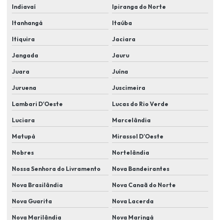
Indiavaí
Ipiranga do Norte
Instalação de câmeras de videomonitoramento
Itanhangá
Itaúba
Instalação de câmeras wifi
Itiquira
Jaciara
Instalação de cftv
Jangada
Jauru
Instalação de controle de acesso
Juara
Juína
Instalação elétrica alarme residencial
Juruena
Juscimeira
Instalação de eletroímã
Lambari D’Oeste
Lucas do Rio Verde
Instalação e manutenção de cameras de segurança
Luciara
Marcelândia
Instalação de proteção perimetral
Matupá
Mirassol D’Oeste
Instalação de segurança eletrônica cftv
Nobres
Nortelândia
Instalação de sensores de abertura de portas e janelas
Nossa Senhora do Livramento
Nova Bandeirantes
Instalação de sensores antiesmagamento em portões automáticos
Nova Brasilândia
Nova Canaã do Norte
Nova Guarita
Nova Lacerda
Instalação de sensores de movimento
Nova Marilândia
Nova Maringá
Instalação de sensores de presença e iluminação automatizada