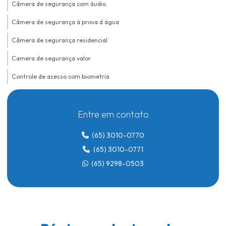
Câmera de segurança com áudio
Câmera de segurança à prova d água
Câmera de segurança residencial
Camera de segurança valor
Controle de acesso com biometria
Controle de acesso biométrico
Entre em contato
Controle de acesso biométrico para condomínios
Controle de acesso biométrico em lucas do rio verde
(65) 3010-0770
(65) 3010-0771
Controle de acesso para condomínio
(65) 9298-0503
Controle de acesso para condomínio em lucas do rio verde
Controle de acesso para condomínio com reconhecimento facial
Controle de acesso em condomínios residenciais
Controle de acesso facial