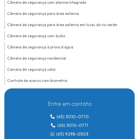
Câmera de segurança com alarme integrado
Câmera de segurança para área externa
Câmera de segurança para área externa em lucas do rio verde
Câmera de segurança com áudio
Câmera de segurança à prova d água
Câmera de segurança residencial
Camera de segurança valor
Controle de acesso com biometria
Controle de acesso biométrico
Entre em contato
Controle de acesso biométrico para condomínios
Controle de acesso biométrico em lucas do rio verde
(65) 3010-0770
(65) 3010-0771
Controle de acesso para condomínio
(65) 9298-0503
Controle de acesso para condomínio em lucas do rio verde