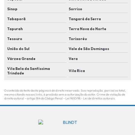
Monitoramento eletrônico
Sinop
Sorriso
Monitoramento eletrônico de alarme
Tabaporã
Tangará da Serra
Monitoramento eletrônico em lucas do rio verde
Tapurah
Terra Nova do Norte
Monitoramento de eventos
Tesouro
Torixoréu
Monitoramento remoto
União do Sul
Vale de São Domingos
Plano de segurança para condomínio em lucas do rio Verde
Várzea Grande
Vera
Plano de segurança para condominio residencial
Vila Bela da Santíssima
Vila Rica
Trindade
Portaria remota
Portaria remota para condominios
O conteúdo do texto desta página é de direito reservado. Sua reprodução, parcial ou total,
mesmo citando nossos links, é proibida sem a autorização do autor. Crime de violação de
Portaria remota empresas
direito autoral – artigo 184 do Código Penal –
Lei 9610/98 - Lei de direitos autorais
.
Portaria remota em lucas do rio verde
Portaria remota residencial
Revenda de câmera