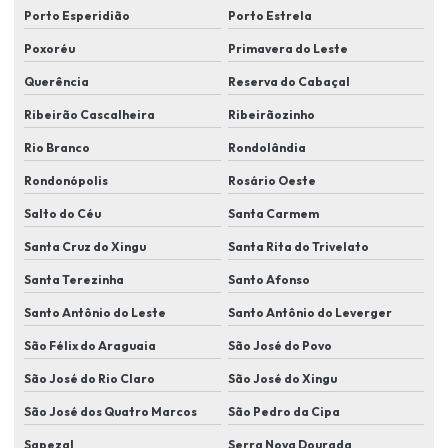
Porto Esperidião
Porto Estrela
Instalação de sistemas de segurança
Poxoréu
Primavera do Leste
Instalação de sistemas de segurança para condomínios
Querência
Reserva do Cabaçal
Instalação de sistemas de segurança eletrônica
Ribeirão Cascalheira
Ribeirãozinho
Instalação de sistemas de videomonitoramento
Rio Branco
Rondolândia
Instalação de soluções de segurança para indústrias
Rondonópolis
Rosário Oeste
Instalação de tecnologias de segurança eletrônica
Salto do Céu
Santa Carmem
Instalação de videomonitoramento em lucas do rio verde
Santa Cruz do Xingu
Santa Rita do Trivelato
Instalador de sistema de segurança eletronica
Santa Terezinha
Santo Afonso
Itens de segurança eletrônica
Santo Antônio do Leste
Santo Antônio do Leverger
Kit de câmera de segurança em lucas do rio verde
São Félix do Araguaia
São José do Povo
São José do Rio Claro
São José do Xingu
Kit câmera de segurança residencial
São José dos Quatro Marcos
São Pedro da Cipa
Manutenção de câmera de segurança em lucas do rio verde
Sapezal
Serra Nova Dourada