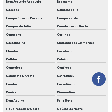
Bom Jesus do Araguaia
Brasnorte
Instalação de alarme monitorado em lucas do rio verde
Cáceres
Campinápolis
Instalação de alarme residencial
Campo Novo do Parecis
Campo Verde
Instalação de alarmes comerciais
Campos de Júlio
Canabrava do Norte
Canarana
Carlinda
Instalação de câmera de segurança em lucas do rio verde
Castanheira
Chapada dos Guimarães
Instalação de câmeras e alarmes
Cláudia
Cocalinho
Instalação de câmeras alarmes e cerca elétrica
Colíder
Colniza
Instalação de câmeras alarmes residenciais
Comodoro
Confresa
Instalação de câmeras de alta resolução
Conquista D’Oeste
Cotriguaçu
Instalação de câmeras cftv
Cuiabá
Curvelândia
Instalação de câmeras em condomínio
Denise
Diamantino
Instalação de câmeras em residência
Dom Aquino
Feliz Natal
Instalação de câmeras residencial
Figueirópolis D’Oeste
Gaúcha do Norte