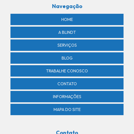
Navegação
Revenda de controle de acesso
Revenda de controle de acesso por biometria
HOME
Revenda de controle de acesso por reconhecimento facial
A BLINDT
Revenda de sensor de presença
SERVIÇOS
Segurança armada
BLOG
Segurança condominios residenciais
TRABALHE CONOSCO
Segurança patrimonial em lucas do rio verde
Segurança privada
CONTATO
Segurança privada armada
INFORMAÇÕES
Segurança privada em lucas do rio verde
MAPA DO SITE
Sensor de presença com alarme
Sensor de presença com alarme em lucas do rio verde
Contato