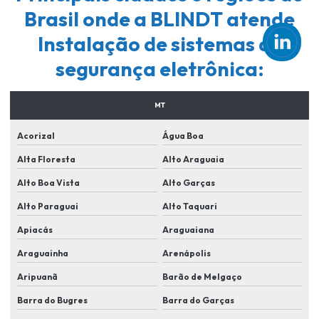
Empresa instalação de cameras de segurança
Brasil onde a BLINDT atende
Empresa para instalar camera de segurança
Instalação de sistemas de
Empresa de portaria remota
segurança eletrônica:
Empresa de segurança para condominios
MT
Empresa de segurança em lucas do rio verde
Acorizal
Água Boa
Empresa de sistema de segurança eletronica
Alta Floresta
Alto Araguaia
Empresas de instalação de sistema de segurança
Alto Boa Vista
Alto Garças
Empresas de manutenção de cameras de segurança
Alto Paraguai
Alto Taquari
Equipamentos de segurança para condomínios
Apiacás
Araguaiana
Fornecedor de cameras de segurança
Araguainha
Arenápolis
Implementação de sistemas de reconhecimento facial
Aripuanã
Barão de Melgaço
Instalação de alarme e cameras
Barra do Bugres
Barra do Garças
Instalação de alarme monitorado