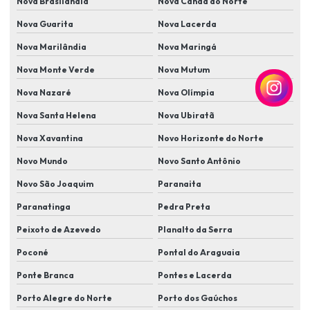
Nova Brasilândia
Nova Canaã do Norte
Nova Guarita
Nova Lacerda
Instalação de sensores antiesmagamento em portões automáticos
Nova Marilândia
Nova Maringá
Instalação de sensores de movimento
Nova Monte Verde
Nova Mutum
Instalação de sensores de presença e iluminação automatizada
Nova Nazaré
Nova Olímpia
Instalação de sistema de alarme
Nova Santa Helena
Nova Ubiratã
Instalação de sistema de cameras de segurança
Nova Xavantina
Novo Horizonte do Norte
Instalação de sistema de monitoramento
Novo Mundo
Novo Santo Antônio
Instalação de sistema de segurança com câmera e alarme
Novo São Joaquim
Paranaita
Instalação de sistema de segurança residencial
Paranatinga
Pedra Preta
Instalação de sistema de segurança residencial completo
Peixoto de Azevedo
Planalto da Serra
Instalação de sistema de vigilância para casa
Poconé
Pontal do Araguaia
Instalação de sistemas de controle de acesso biométrico
Ponte Branca
Pontes e Lacerda
Porto Alegre do Norte
Porto dos Gaúchos
Instalação de sistemas de proteção perimetral