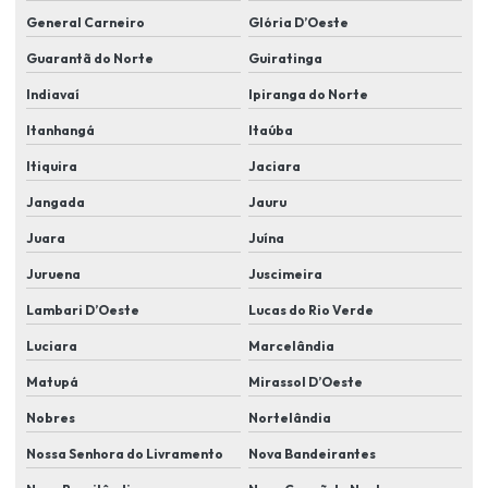
Instalação de cameras de segurança
General Carneiro
Glória D’Oeste
Instalação de câmeras de segurança em condomínios
Guarantã do Norte
Guiratinga
Indiavaí
Ipiranga do Norte
Instalação de cameras de segurança residencial
Itanhangá
Itaúba
Instalação de câmeras de videomonitoramento
Itiquira
Jaciara
Instalação de câmeras wifi
Jangada
Jauru
Instalação de cftv
Juara
Juína
Instalação de controle de acesso
Juruena
Juscimeira
Instalação elétrica alarme residencial
Lambari D’Oeste
Lucas do Rio Verde
Instalação de eletroímã
Luciara
Marcelândia
Instalação e manutenção de cameras de segurança
Matupá
Mirassol D’Oeste
Instalação de proteção perimetral
Nobres
Nortelândia
Instalação de segurança eletrônica cftv
Nossa Senhora do Livramento
Nova Bandeirantes
Instalação de sensores de abertura de portas e janelas