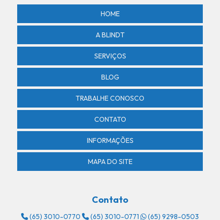
Revenda de controle de acesso por biometria
HOME
Revenda de controle de acesso por reconhecimento facial
A BLINDT
Revenda de sensor de presença
SERVIÇOS
Segurança armada
BLOG
Segurança condominios residenciais
TRABALHE CONOSCO
Segurança patrimonial em lucas do rio verde
Segurança privada
CONTATO
Segurança privada armada
INFORMAÇÕES
Segurança privada em lucas do rio verde
MAPA DO SITE
Sensor de presença com alarme
Sensor de presença com alarme em lucas do rio verde
Contato
Sensor de presença area externa
(65) 3010-0770
(65) 3010-0771
(65) 9298-0503