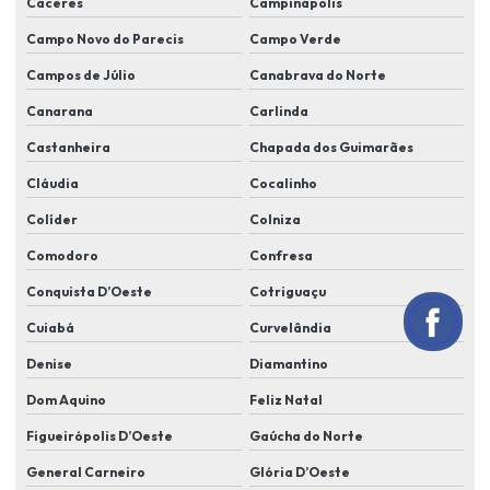
Cáceres
Campinápolis
Instalação de alarme residencial
Campo Novo do Parecis
Campo Verde
Instalação de alarmes comerciais
Campos de Júlio
Canabrava do Norte
Canarana
Carlinda
Instalação de câmera de segurança em lucas do rio verde
Castanheira
Chapada dos Guimarães
Instalação de câmeras e alarmes
Cláudia
Cocalinho
Instalação de câmeras alarmes e cerca elétrica
Colíder
Colniza
Instalação de câmeras alarmes residenciais
Comodoro
Confresa
Instalação de câmeras de alta resolução
Conquista D’Oeste
Cotriguaçu
Instalação de câmeras cftv
Cuiabá
Curvelândia
Instalação de câmeras em condomínio
Denise
Diamantino
Instalação de câmeras em residência
Dom Aquino
Feliz Natal
Instalação de câmeras residencial
Figueirópolis D’Oeste
Gaúcha do Norte
Instalação de cameras de segurança
General Carneiro
Glória D’Oeste