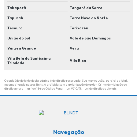
Monitoramento eletrônico de alarme
Tabaporã
Tangará da Serra
Monitoramento eletrônico em lucas do rio verde
Tapurah
Terra Nova do Norte
Monitoramento de eventos
Tesouro
Torixoréu
Monitoramento remoto
União do Sul
Vale de São Domingos
Plano de segurança para condomínio em lucas do rio Verde
Várzea Grande
Vera
Plano de segurança para condominio residencial
Vila Bela da Santíssima
Vila Rica
Trindade
Portaria remota
Portaria remota para condominios
O conteúdo do texto desta página é de direito reservado. Sua reprodução, parcial ou total,
mesmo citando nossos links, é proibida sem a autorização do autor. Crime de violação de
Portaria remota empresas
direito autoral – artigo 184 do Código Penal –
Lei 9610/98 - Lei de direitos autorais
.
Portaria remota em lucas do rio verde
Portaria remota residencial
Revenda de câmera
Navegação
Revenda de controle de acesso