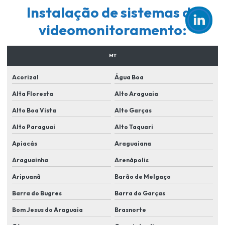
Empresa para instalar camera de segurança
Instalação de sistemas de
Empresa de portaria remota
videomonitoramento:
Empresa de segurança para condominios
MT
Empresa de segurança em lucas do rio verde
Acorizal
Água Boa
Empresa de sistema de segurança eletronica
Alta Floresta
Alto Araguaia
Empresas de instalação de sistema de segurança
Alto Boa Vista
Alto Garças
Empresas de manutenção de cameras de segurança
Alto Paraguai
Alto Taquari
Equipamentos de segurança para condomínios
Apiacás
Araguaiana
Fornecedor de cameras de segurança
Araguainha
Arenápolis
Implementação de sistemas de reconhecimento facial
Aripuanã
Barão de Melgaço
Instalação de alarme e cameras
Barra do Bugres
Barra do Garças
Instalação de alarme monitorado
Bom Jesus do Araguaia
Brasnorte
Instalação de alarme monitorado em lucas do rio verde