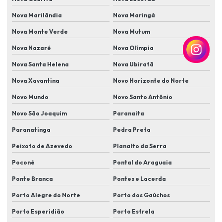
Nova Marilândia
Nova Maringá
Instalação de sensores de movimento
Nova Monte Verde
Nova Mutum
Instalação de sensores de presença e iluminação automatizada
Nova Nazaré
Nova Olímpia
Instalação de sistema de alarme
Nova Santa Helena
Nova Ubiratã
Instalação de sistema de cameras de segurança
Nova Xavantina
Novo Horizonte do Norte
Instalação de sistema de monitoramento
Novo Mundo
Novo Santo Antônio
Instalação de sistema de segurança com câmera e alarme
Novo São Joaquim
Paranaita
Instalação de sistema de segurança residencial
Paranatinga
Pedra Preta
Instalação de sistema de segurança residencial completo
Peixoto de Azevedo
Planalto da Serra
Instalação de sistema de vigilância para casa
Poconé
Pontal do Araguaia
Instalação de sistemas de controle de acesso biométrico
Ponte Branca
Pontes e Lacerda
Porto Alegre do Norte
Porto dos Gaúchos
Instalação de sistemas de proteção perimetral
Porto Esperidião
Porto Estrela
Instalação de sistemas de segurança