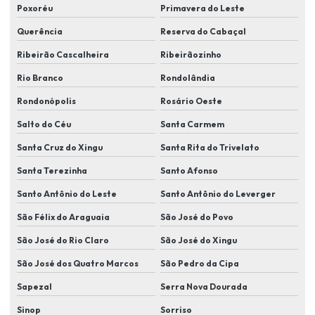
Poxoréu
Primavera do Leste
Instalação de sistemas de segurança para condomínios
Querência
Reserva do Cabaçal
Instalação de sistemas de segurança eletrônica
Ribeirão Cascalheira
Ribeirãozinho
Instalação de sistemas de videomonitoramento
Rio Branco
Rondolândia
Instalação de soluções de segurança para indústrias
Rondonópolis
Rosário Oeste
Instalação de tecnologias de segurança eletrônica
Salto do Céu
Santa Carmem
Instalação de videomonitoramento em lucas do rio verde
Santa Cruz do Xingu
Santa Rita do Trivelato
Instalador de sistema de segurança eletronica
Santa Terezinha
Santo Afonso
Itens de segurança eletrônica
Santo Antônio do Leste
Santo Antônio do Leverger
Kit de câmera de segurança em lucas do rio verde
São Félix do Araguaia
São José do Povo
São José do Rio Claro
São José do Xingu
Kit câmera de segurança residencial
São José dos Quatro Marcos
São Pedro da Cipa
Manutenção de câmera de segurança em lucas do rio verde
Sapezal
Serra Nova Dourada
Monitoramento eletrônico
Sinop
Sorriso