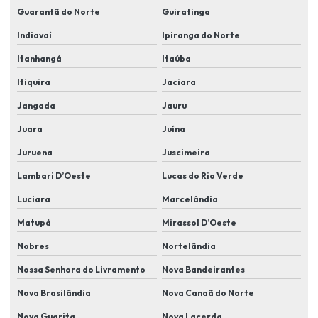
Instalação de câmeras de segurança em condomínios
Guarantã do Norte
Guiratinga
Indiavaí
Ipiranga do Norte
Instalação de cameras de segurança residencial
Itanhangá
Itaúba
Instalação de câmeras de videomonitoramento
Itiquira
Jaciara
Instalação de câmeras wifi
Jangada
Jauru
Instalação de cftv
Juara
Juína
Instalação de controle de acesso
Juruena
Juscimeira
Instalação elétrica alarme residencial
Lambari D’Oeste
Lucas do Rio Verde
Instalação de eletroímã
Luciara
Marcelândia
Instalação e manutenção de cameras de segurança
Matupá
Mirassol D’Oeste
Instalação de proteção perimetral
Nobres
Nortelândia
Instalação de segurança eletrônica cftv
Nossa Senhora do Livramento
Nova Bandeirantes
Instalação de sensores de abertura de portas e janelas
Nova Brasilândia
Nova Canaã do Norte
Nova Guarita
Nova Lacerda
Instalação de sensores antiesmagamento em portões automáticos